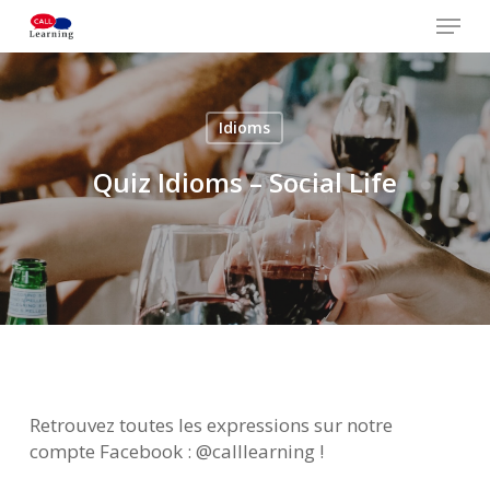
Skip
Menu
to
main
Close
content
Menu
Idioms
Quiz Idioms – Social Life
Retrouvez toutes les expressions sur notre
compte Facebook : @calllearning !